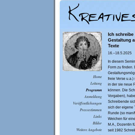
Ich schreibe
Gestaltung a
Texte
16.–18.5.2025
In diesem Semina
Form zu finden.
Gestaltungsmögli
Home
freie Verse u.a.)
Leitung
in der sie neue
Programm
können. Die Schr
Vorgaben), habe
Anmeldung
Schreibende sich
Veröffentlichungen
sich der eigene T
Pressestimmen
Runde (so man/fr
Links
Weichen für eine
Bilder
M.A., Dozentin fü
Weitere Angebote
seit 1982 Schre