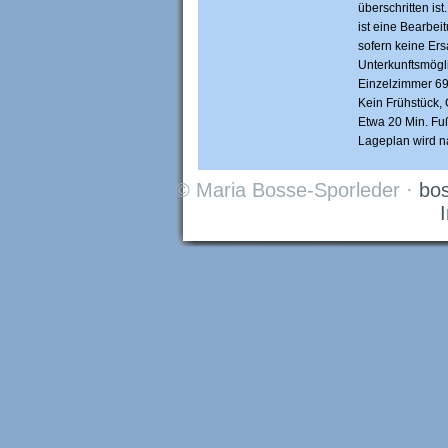
überschritten is
ist eine Bearbei
sofern keine Ers
Unterkunftsmögli
Einzelzimmer 69
Kein Frühstück,
Etwa 20 Min. Fu
Lageplan wird n
© Maria Bosse-Sporleder ·
bo